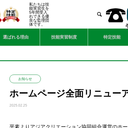
私たちは技
能実習生を
5年間受入

れできる優
良な監理団
体です。
選ばれる理由
技能実習制度
特定技能
お知らせ
ホームページ全面リニュー
2025.02.25
平素よりアジアクリエーション協同組合運営のホー