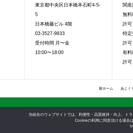
東京都中央区日本橋本石町4-5-
関産
5
無料
日本橋藤ビル 4階
許可 
03-3527-9833
特定
受付時間 月〜金
許可 
10:00〜18:00
有料
許可 
新ホーム
あじく
当組合のウェブサイトでは、利便性・品質維持・向上、トラフ
Cookieの利用に同意頂ける