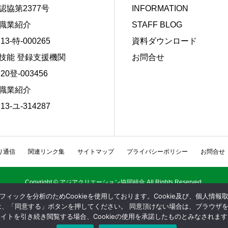
認協第2377号
INFORMATION
職業紹介
STAFF BLOG
13-特-000265
資料ダウンロード
技能 登録支援機関
お問合せ
20登-003456
職業紹介
13-ユ-314287
り通信
関連リンク集
サイトマップ
プライバシーポリシー
お問合せ
Copyright © アジアクリエーション協同組合 All Rights Reserved.
ィックを分析のためCookieを使用しております。Cookie及び、個人情
場合は、「同意する」ボタンを押してください。 同意頂けない場合は、ブラウザ
サイトを引き続き閲覧する場合、Cookieの使用を承諾したものとみなされます