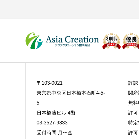
〒103-0021
許認
東京都中央区日本橋本石町4-5-
関産
5
無料
日本橋藤ビル 4階
許可 
03-3527-9833
特定
受付時間 月〜金
許可 