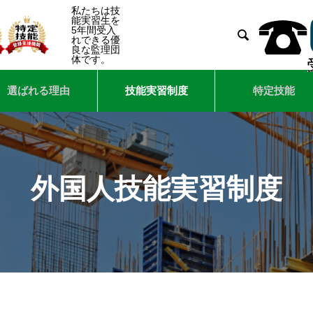
私たちは技
能実習生を
5年間受入

れできる優
良な監理団
体です。
選ばれる理由
技能実習制度
特定技能
外国人技能実習制度