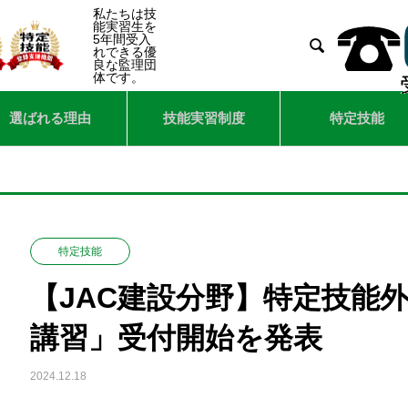
私たちは技
能実習生を
5年間受入

れできる優
良な監理団
体です。
選ばれる理由
技能実習制度
特定技能
特定技能
【JAC建設分野】特定技能
講習」受付開始を発表
2024.12.18