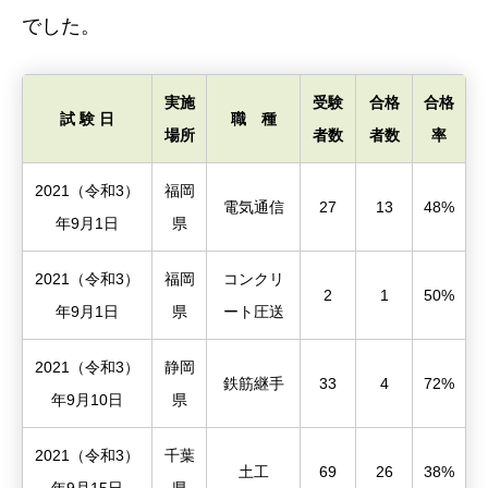
でした。
実施
受験
合格
合格
試 験 日
職 種
場所
者数
者数
率
2021（令和3）
福岡
電気通信
27
13
48%
年9月1日
県
2021（令和3）
福岡
コンクリ
2
1
50%
年9月1日
県
ート圧送
2021（令和3）
静岡
鉄筋継手
33
4
72%
年9月10日
県
2021（令和3）
千葉
土工
69
26
38%