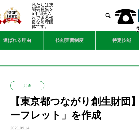
私たちは技
能実習生を
5年間受入

れできる優
良な監理団
体です。
選ばれる理由
技能実習制度
特定技能
共通
【東京都つながり創生財団
ーフレット」を作成
2021.09.14