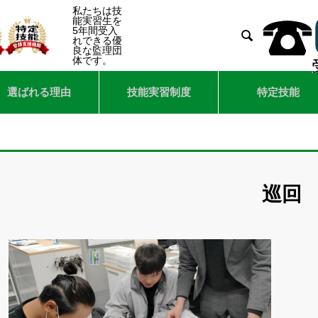
私たちは技
能実習生を
5年間受入

れできる優
良な監理団
体です。
選ばれる理由
技能実習制度
特定技能
巡回