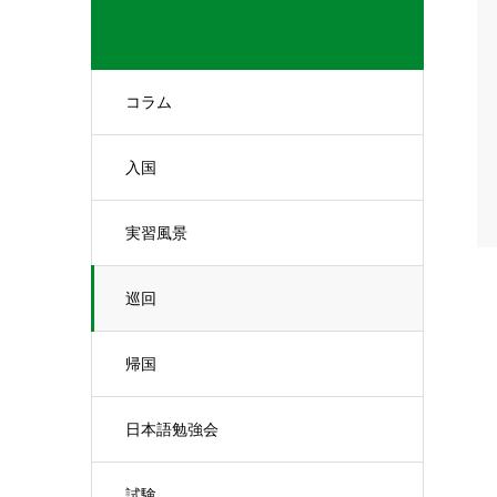
コラム
入国
実習風景
巡回
帰国
日本語勉強会
試験