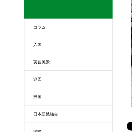
コラム
入国
実習風景
巡回
帰国
日本語勉強会
試験