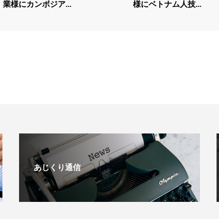
業様にカンボジア...
様にベトナム人技...
あじくり通信