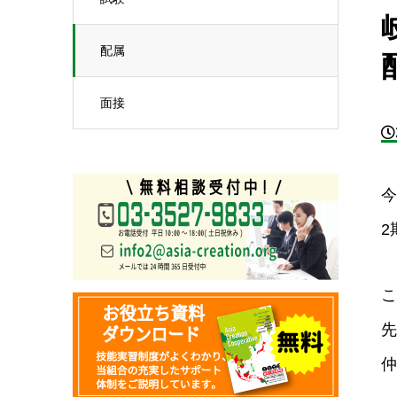
配属
面接
今
2
こ
先
仲