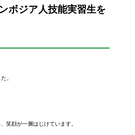
カンボジア人技能実習生を
した。
。
分、笑顔が一層はじけています。