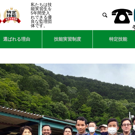
私たちは技
能実習生を
5年間受入

れできる優
良な監理団
体です。
選ばれる理由
技能実習制度
特定技能