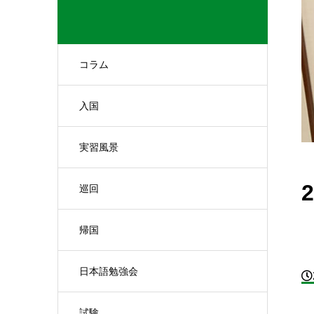
コラム
入国
実習風景
巡回
帰国
日本語勉強会
試験