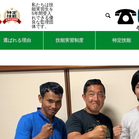
私たちは技
能実習生を
5年間受入

れできる優
良な監理団
体です。
選ばれる理由
技能実習制度
特定技能