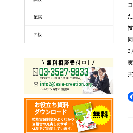
コ
た
配属
技
面接
同
3
実
実