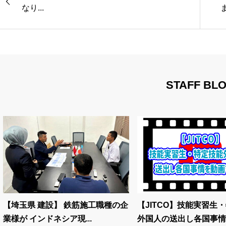
なり...
ま
STAFF BL
【埼玉県 建設】 鉄筋施工職種の企
【JITCO】技能実習生
業様が インドネシア現...
外国人の送出し各国事情..