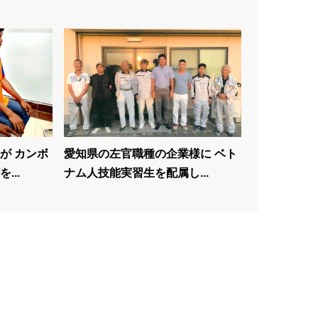
が カンボ
愛知県の左官職種の企業様に ベト
...
ナム人技能実習生を配属し...