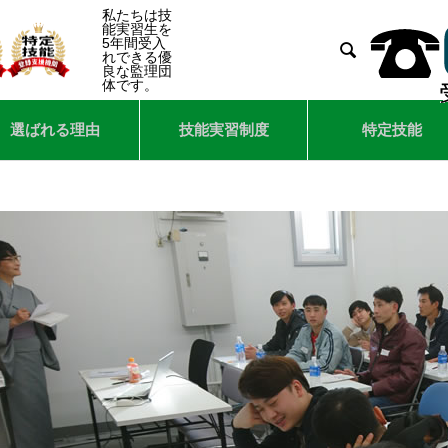
私たちは技
能実習生を
5年間受入

れできる優
良な監理団
体です。
選ばれる理由
技能実習制度
特定技能