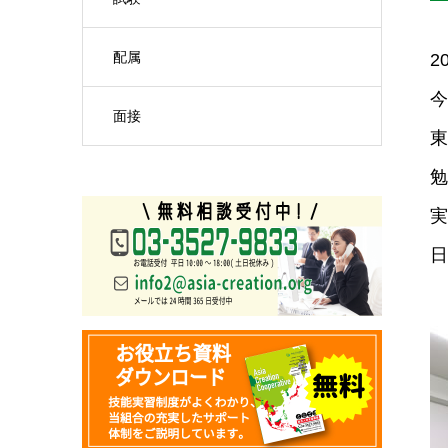
配属
2
今
面接
東
勉
実
日