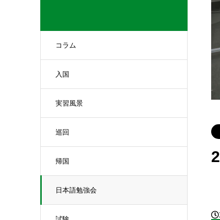
コラム
入国
実習風景
巡回
帰国
日本語勉強会
試験